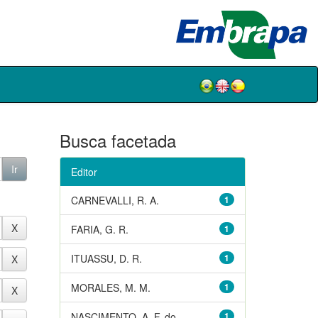
Busca facetada
Editor
CARNEVALLI, R. A.
1
FARIA, G. R.
1
ITUASSU, D. R.
1
MORALES, M. M.
1
NASCIMENTO, A. F. do
1