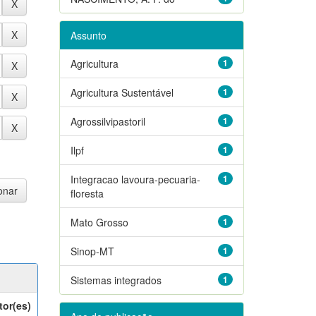
Assunto
Agricultura
1
Agricultura Sustentável
1
Agrossilvipastoril
1
Ilpf
1
Integracao lavoura-pecuaria-
1
floresta
Mato Grosso
1
Sinop-MT
1
Sistemas integrados
1
tor(es)