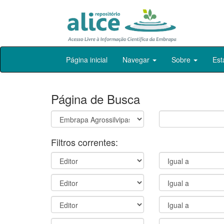
Skip
Página inicial
Navegar
Sobre
Est
navigation
Página de Busca
Filtros correntes: