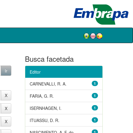
Busca facetada
Editor
CARNEVALLI, R. A.
1
FARIA, G. R.
1
ISERNHAGEN, I.
1
ITUASSU, D. R.
1
NASCIMENTO, A. F. do
1