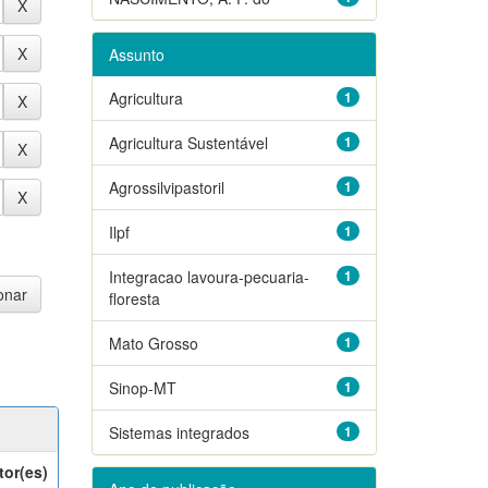
Assunto
Agricultura
1
Agricultura Sustentável
1
Agrossilvipastoril
1
Ilpf
1
Integracao lavoura-pecuaria-
1
floresta
Mato Grosso
1
Sinop-MT
1
Sistemas integrados
1
tor(es)