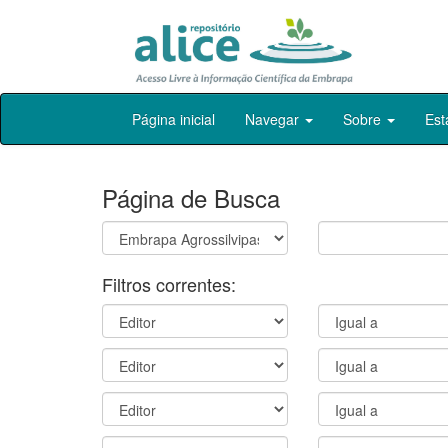
Skip
Página inicial
Navegar
Sobre
Est
navigation
Página de Busca
Filtros correntes: