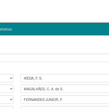
atísticas