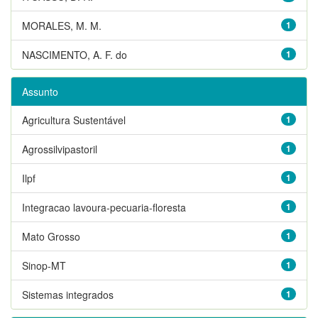
MORALES, M. M.
1
NASCIMENTO, A. F. do
1
Assunto
Agricultura Sustentável
1
Agrossilvipastoril
1
Ilpf
1
Integracao lavoura-pecuaria-floresta
1
Mato Grosso
1
Sinop-MT
1
Sistemas integrados
1