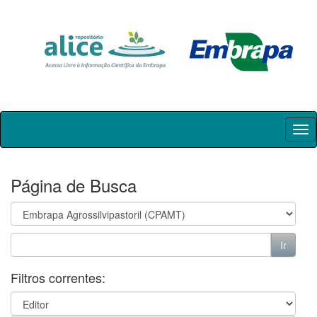
Skip
navigation
Página de Busca
Filtros correntes: