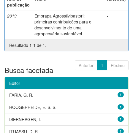
publicação
2019
Embrapa Agrossilvipastoril:
-
primeiras contribuições para o
desenvolvimento de uma
agropecuária sustentável.
Resultado 1-1 de 1.
Anterior
1
Póximo
Busca facetada
Editor
FARIA, G. R.
1
HOOGERHEIDE, E. S. S.
1
ISERNHAGEN, I.
1
ITUASSU, D. R.
1