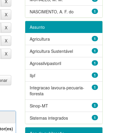
NASCIMENTO, A. F. do
1
Assunto
Agricultura
1
Agricultura Sustentável
1
Agrossilvipastoril
1
Ilpf
1
Integracao lavoura-pecuaria-
1
floresta
Sinop-MT
1
Sistemas integrados
1
tor(es)