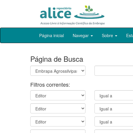
Skip
Página inicial
Navegar
Sobre
Est
navigation
Página de Busca
Filtros correntes: