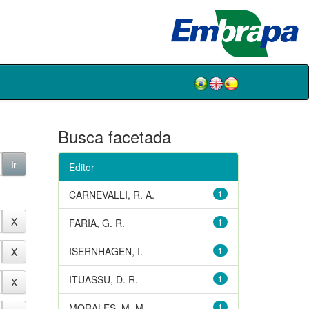
Busca facetada
Editor
CARNEVALLI, R. A.
1
FARIA, G. R.
1
ISERNHAGEN, I.
1
ITUASSU, D. R.
1
MORALES, M. M.
1