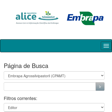
Skip
navigation
Página de Busca
Filtros correntes: