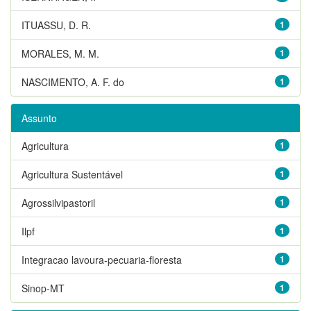
ITUASSU, D. R.
1
MORALES, M. M.
1
NASCIMENTO, A. F. do
1
Assunto
Agricultura
1
Agricultura Sustentável
1
Agrossilvipastoril
1
Ilpf
1
Integracao lavoura-pecuaria-floresta
1
Sinop-MT
1