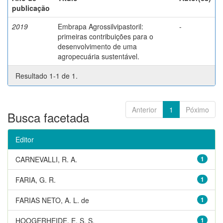
publicação
2019
Embrapa Agrossilvipastoril:
-
primeiras contribuições para o
desenvolvimento de uma
agropecuária sustentável.
Resultado 1-1 de 1.
Anterior
1
Póximo
Busca facetada
Editor
CARNEVALLI, R. A.
1
FARIA, G. R.
1
FARIAS NETO, A. L. de
1
HOOGERHEIDE, E. S. S.
1