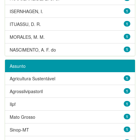
ISERNHAGEN, I.
1
ITUASSU, D. R.
1
MORALES, M. M.
1
NASCIMENTO, A. F. do
1
Assunto
Agricultura Sustentável
1
Agrossilvipastoril
1
Ilpf
1
Mato Grosso
1
Sinop-MT
1