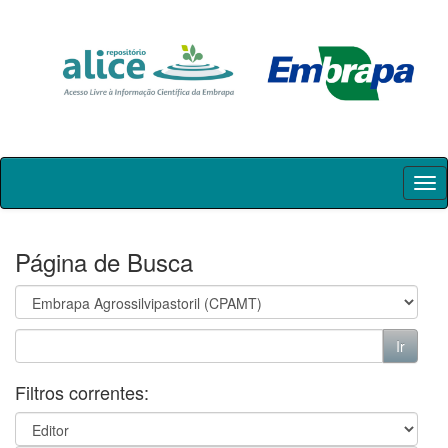
Skip
navigation
Página de Busca
Filtros correntes: