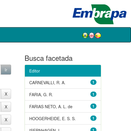
Busca facetada
Editor
CARNEVALLI, R. A.
1
FARIA, G. R.
1
FARIAS NETO, A. L. de
1
HOOGERHEIDE, E. S. S.
1
ISERNHAGEN, I.
1