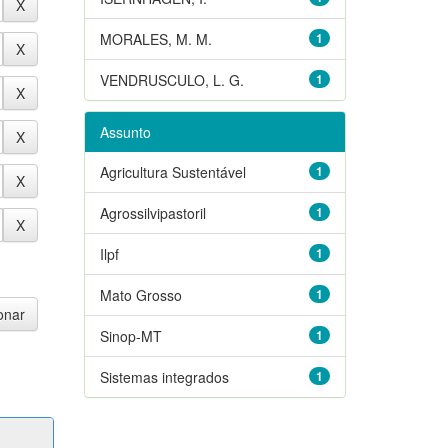
MORALES, M. M.
1
VENDRUSCULO, L. G.
1
Assunto
Agricultura Sustentável
1
Agrossilvipastoril
1
Ilpf
1
Mato Grosso
1
Sinop-MT
1
Sistemas integrados
1