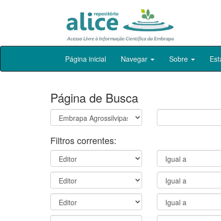
Skip
Página inicial
Navegar
Sobre
Est
navigation
Página de Busca
Filtros correntes: