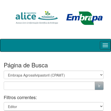
Skip
navigation
Página de Busca
Filtros correntes: