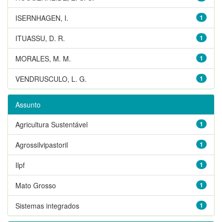
ISERNHAGEN, I.
1
ITUASSU, D. R.
1
MORALES, M. M.
1
VENDRUSCULO, L. G.
1
Assunto
Agricultura Sustentável
1
Agrossilvipastoril
1
Ilpf
1
Mato Grosso
1
Sistemas integrados
1