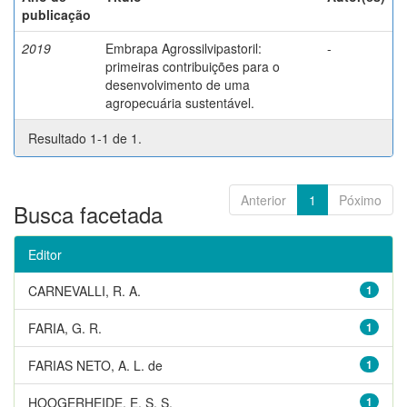
publicação
2019
Embrapa Agrossilvipastoril:
-
primeiras contribuições para o
desenvolvimento de uma
agropecuária sustentável.
Resultado 1-1 de 1.
Anterior
1
Póximo
Busca facetada
Editor
CARNEVALLI, R. A.
1
FARIA, G. R.
1
FARIAS NETO, A. L. de
1
HOOGERHEIDE, E. S. S.
1