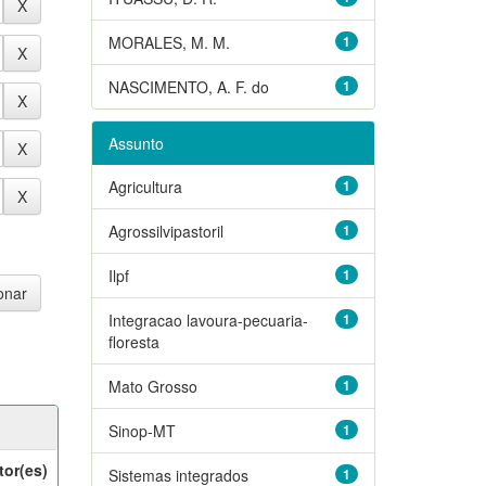
MORALES, M. M.
1
NASCIMENTO, A. F. do
1
Assunto
Agricultura
1
Agrossilvipastoril
1
Ilpf
1
Integracao lavoura-pecuaria-
1
floresta
Mato Grosso
1
Sinop-MT
1
tor(es)
Sistemas integrados
1