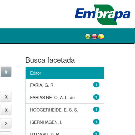
Busca facetada
Editor
FARIA, G. R.
1
FARIAS NETO, A. L. de
1
HOOGERHEIDE, E. S. S.
1
ISERNHAGEN, I.
1
ITUASSU, D. R.
1