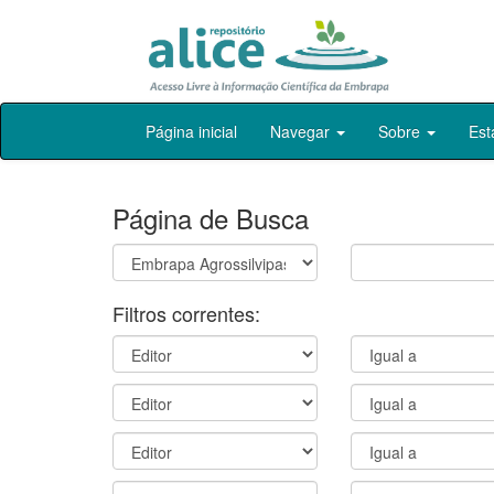
Skip
Página inicial
Navegar
Sobre
Est
navigation
Página de Busca
Filtros correntes: