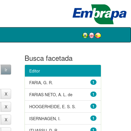
Busca facetada
Editor
FARIA, G. R.
1
FARIAS NETO, A. L. de
1
HOOGERHEIDE, E. S. S.
1
ISERNHAGEN, I.
1
ITUASSU, D. R.
1