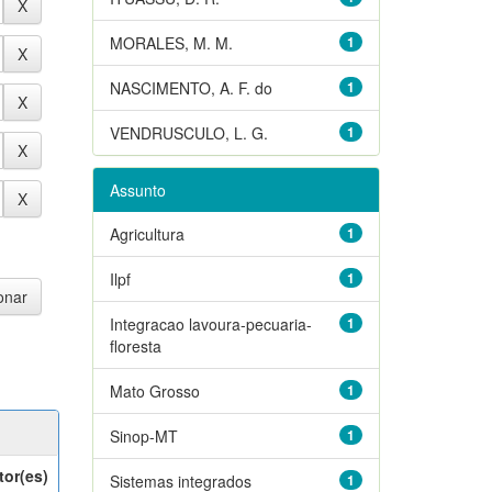
MORALES, M. M.
1
NASCIMENTO, A. F. do
1
VENDRUSCULO, L. G.
1
Assunto
Agricultura
1
Ilpf
1
Integracao lavoura-pecuaria-
1
floresta
Mato Grosso
1
Sinop-MT
1
tor(es)
Sistemas integrados
1