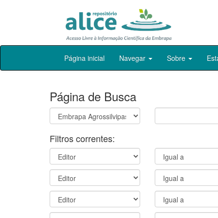
Skip
Página inicial
Navegar
Sobre
Est
navigation
Página de Busca
Filtros correntes: