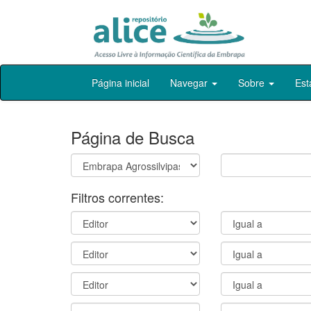
Skip
Página inicial
Navegar
Sobre
Est
navigation
Página de Busca
Filtros correntes: