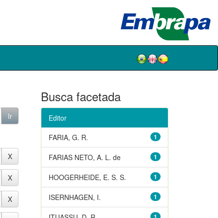
Busca facetada
Editor
FARIA, G. R.
1
FARIAS NETO, A. L. de
1
HOOGERHEIDE, E. S. S.
1
ISERNHAGEN, I.
1
ITUASSU, D. R.
1