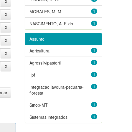
MORALES, M. M.
1
NASCIMENTO, A. F. do
1
Assunto
Agricultura
1
Agrossilvipastoril
1
Ilpf
1
Integracao lavoura-pecuaria-
1
floresta
Sinop-MT
1
Sistemas integrados
1