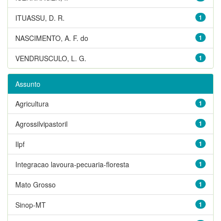
ITUASSU, D. R.
1
NASCIMENTO, A. F. do
1
VENDRUSCULO, L. G.
1
Assunto
Agricultura
1
Agrossilvipastoril
1
Ilpf
1
Integracao lavoura-pecuaria-floresta
1
Mato Grosso
1
Sinop-MT
1