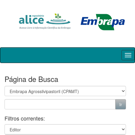
Skip
navigation
Página de Busca
Filtros correntes: