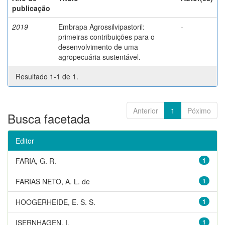
publicação
2019
Embrapa Agrossilvipastoril:
-
primeiras contribuições para o
desenvolvimento de uma
agropecuária sustentável.
Resultado 1-1 de 1.
Anterior
1
Póximo
Busca facetada
Editor
FARIA, G. R.
1
FARIAS NETO, A. L. de
1
HOOGERHEIDE, E. S. S.
1
ISERNHAGEN, I.
1