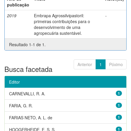
publicação
2019
Embrapa Agrossilvipastoril:
-
primeiras contribuições para o
desenvolvimento de uma
agropecuária sustentável.
Resultado 1-1 de 1.
Anterior
1
Póximo
Busca facetada
Editor
CARNEVALLI, R. A.
1
FARIA, G. R.
1
FARIAS NETO, A. L. de
1
HOOGERHEIDE, E. S. S.
1