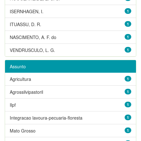
ISERNHAGEN, I.
1
ITUASSU, D. R.
1
NASCIMENTO, A. F. do
1
VENDRUSCULO, L. G.
1
Assunto
Agricultura
1
Agrossilvipastoril
1
Ilpf
1
Integracao lavoura-pecuaria-floresta
1
Mato Grosso
1