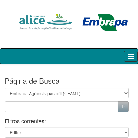
Skip
navigation
Página de Busca
Filtros correntes: