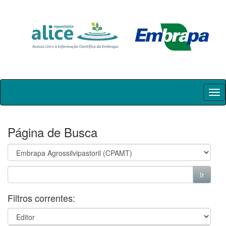
Skip
navigation
Página de Busca
Filtros correntes: