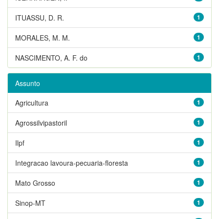
ITUASSU, D. R.
1
MORALES, M. M.
1
NASCIMENTO, A. F. do
1
Assunto
Agricultura
1
Agrossilvipastoril
1
Ilpf
1
Integracao lavoura-pecuaria-floresta
1
Mato Grosso
1
Sinop-MT
1