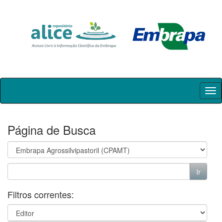
Skip
navigation
Página de Busca
Filtros correntes: