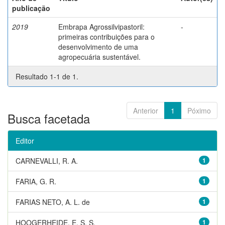
publicação
2019
Embrapa Agrossilvipastoril:
-
primeiras contribuições para o
desenvolvimento de uma
agropecuária sustentável.
Resultado 1-1 de 1.
Anterior
1
Póximo
Busca facetada
Editor
CARNEVALLI, R. A.
1
FARIA, G. R.
1
FARIAS NETO, A. L. de
1
HOOGERHEIDE, E. S. S.
1