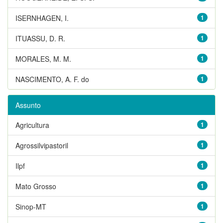
ISERNHAGEN, I.
1
ITUASSU, D. R.
1
MORALES, M. M.
1
NASCIMENTO, A. F. do
1
Assunto
Agricultura
1
Agrossilvipastoril
1
Ilpf
1
Mato Grosso
1
Sinop-MT
1