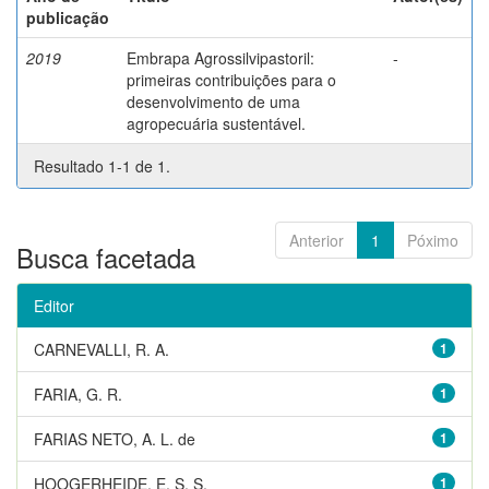
publicação
2019
Embrapa Agrossilvipastoril:
-
primeiras contribuições para o
desenvolvimento de uma
agropecuária sustentável.
Resultado 1-1 de 1.
Anterior
1
Póximo
Busca facetada
Editor
CARNEVALLI, R. A.
1
FARIA, G. R.
1
FARIAS NETO, A. L. de
1
HOOGERHEIDE, E. S. S.
1