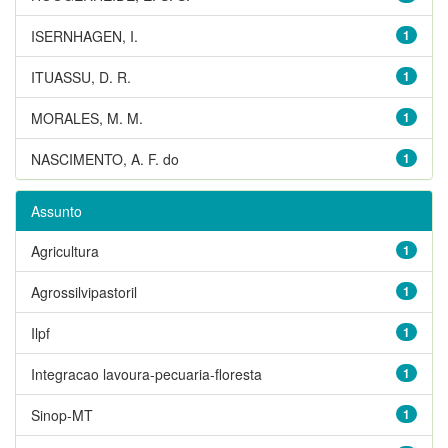
ISERNHAGEN, I.
1
ITUASSU, D. R.
1
MORALES, M. M.
1
NASCIMENTO, A. F. do
1
Assunto
Agricultura
1
Agrossilvipastoril
1
Ilpf
1
Integracao lavoura-pecuaria-floresta
1
Sinop-MT
1