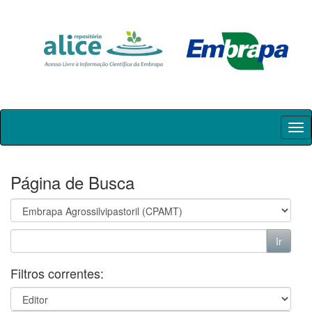
Skip
navigation
Página de Busca
Filtros correntes: