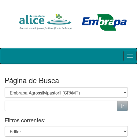
Skip
navigation
Página de Busca
Filtros correntes: