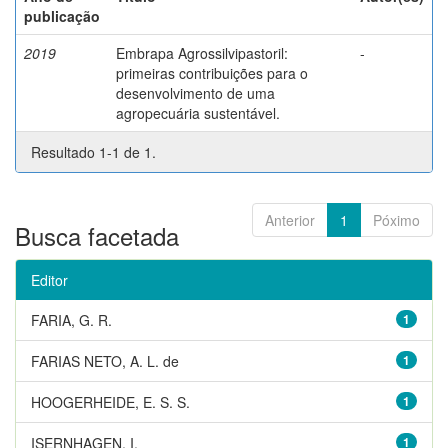
publicação
2019
Embrapa Agrossilvipastoril:
-
primeiras contribuições para o
desenvolvimento de uma
agropecuária sustentável.
Resultado 1-1 de 1.
Anterior
1
Póximo
Busca facetada
Editor
FARIA, G. R.
1
FARIAS NETO, A. L. de
1
HOOGERHEIDE, E. S. S.
1
ISERNHAGEN, I.
1