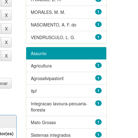
MORALES, M. M.
1
NASCIMENTO, A. F. do
1
VENDRUSCULO, L. G.
1
Assunto
Agricultura
1
Agrossilvipastoril
1
Ilpf
1
Integracao lavoura-pecuaria-
1
floresta
Mato Grosso
1
tor(es)
Sistemas integrados
1