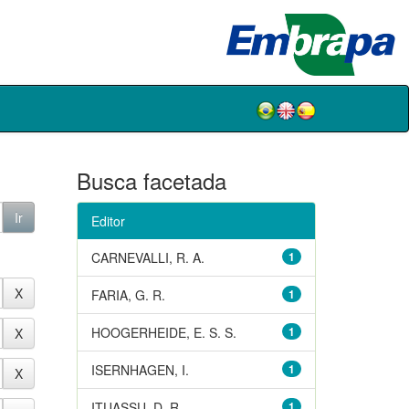
Busca facetada
Editor
CARNEVALLI, R. A.
1
FARIA, G. R.
1
HOOGERHEIDE, E. S. S.
1
ISERNHAGEN, I.
1
ITUASSU, D. R.
1