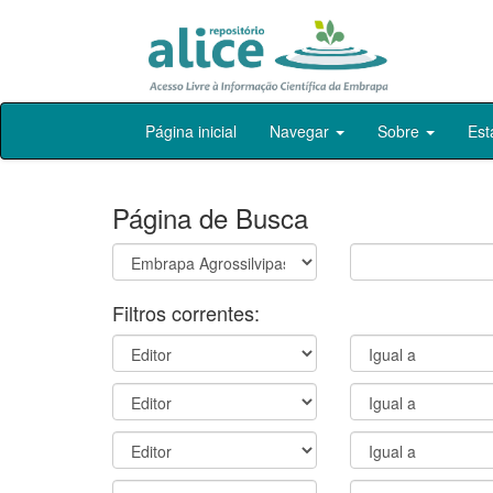
Skip
Página inicial
Navegar
Sobre
Est
navigation
Página de Busca
Filtros correntes: