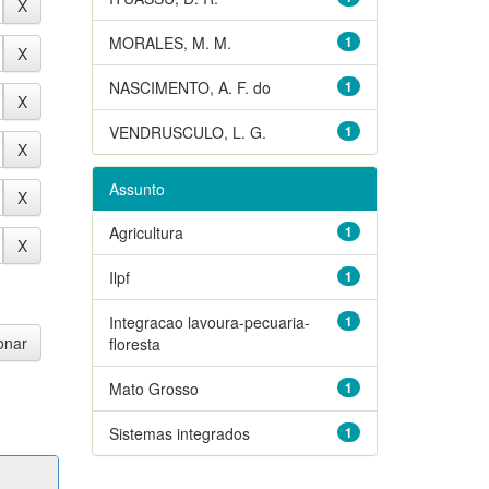
MORALES, M. M.
1
NASCIMENTO, A. F. do
1
VENDRUSCULO, L. G.
1
Assunto
Agricultura
1
Ilpf
1
Integracao lavoura-pecuaria-
1
floresta
Mato Grosso
1
Sistemas integrados
1