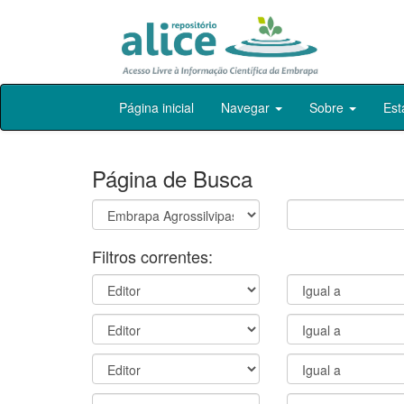
Skip
Página inicial
Navegar
Sobre
Est
navigation
Página de Busca
Filtros correntes: