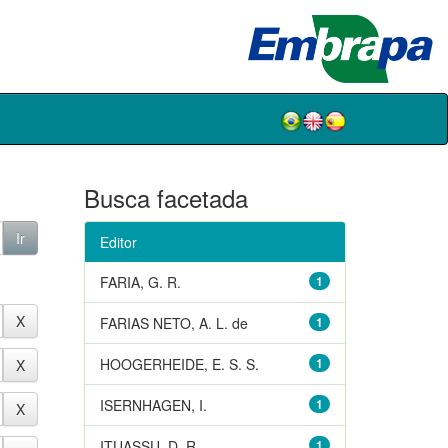
Busca facetada
Editor
FARIA, G. R.
1
FARIAS NETO, A. L. de
1
HOOGERHEIDE, E. S. S.
1
ISERNHAGEN, I.
1
ITUASSU, D. R.
1