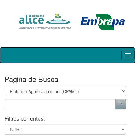
Skip
navigation
Página de Busca
Filtros correntes: