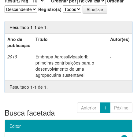
Result./Pág.
|
Ordenar por
Ordenar
Registro(s)
Resultado 1-1 de 1.
Ano de
Título
Autor(es)
publicação
2019
Embrapa Agrossilvipastoril:
-
primeiras contribuições para o
desenvolvimento de uma
agropecuária sustentável.
Resultado 1-1 de 1.
Anterior
1
Póximo
Busca facetada
Editor