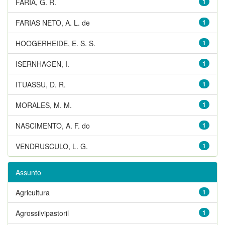
FARIA, G. R.
1
FARIAS NETO, A. L. de
1
HOOGERHEIDE, E. S. S.
1
ISERNHAGEN, I.
1
ITUASSU, D. R.
1
MORALES, M. M.
1
NASCIMENTO, A. F. do
1
VENDRUSCULO, L. G.
1
Assunto
Agricultura
1
Agrossilvipastoril
1