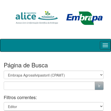
Skip
navigation
Página de Busca
Filtros correntes: