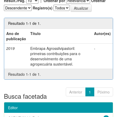
Result./Pág.
|
Ordenar por
Ordenar
Registro(s)
Resultado 1-1 de 1.
Ano de
Título
Autor(es)
publicação
2019
Embrapa Agrossilvipastoril:
-
primeiras contribuições para o
desenvolvimento de uma
agropecuária sustentável.
Resultado 1-1 de 1.
Anterior
1
Póximo
Busca facetada
Editor