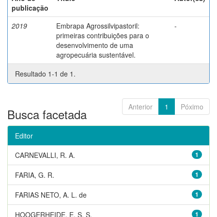
publicação
2019
Embrapa Agrossilvipastoril:
-
primeiras contribuições para o
desenvolvimento de uma
agropecuária sustentável.
Resultado 1-1 de 1.
Anterior
1
Póximo
Busca facetada
Editor
CARNEVALLI, R. A.
1
FARIA, G. R.
1
FARIAS NETO, A. L. de
1
HOOGERHEIDE, E. S. S.
1