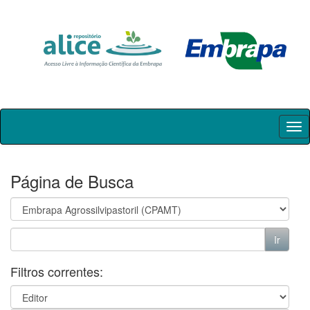
Skip
navigation
Página de Busca
Filtros correntes: