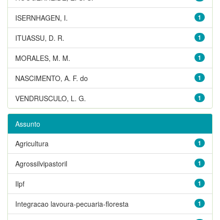
ISERNHAGEN, I.
1
ITUASSU, D. R.
1
MORALES, M. M.
1
NASCIMENTO, A. F. do
1
VENDRUSCULO, L. G.
1
Assunto
Agricultura
1
Agrossilvipastoril
1
Ilpf
1
Integracao lavoura-pecuaria-floresta
1