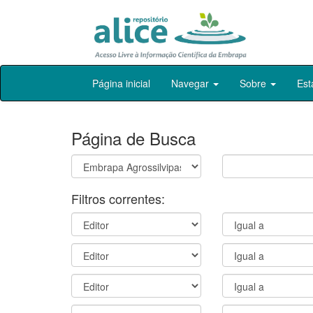
Skip
Página inicial
Navegar
Sobre
Est
navigation
Página de Busca
Filtros correntes: