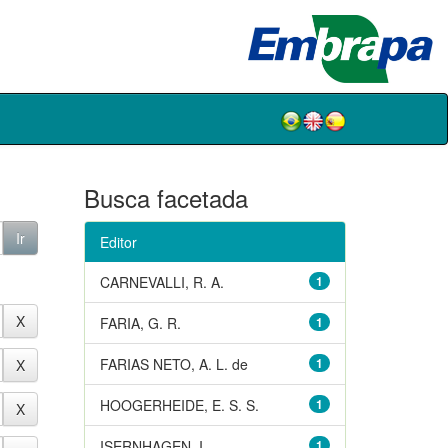
Busca facetada
Editor
CARNEVALLI, R. A.
1
FARIA, G. R.
1
FARIAS NETO, A. L. de
1
HOOGERHEIDE, E. S. S.
1
ISERNHAGEN, I.
1