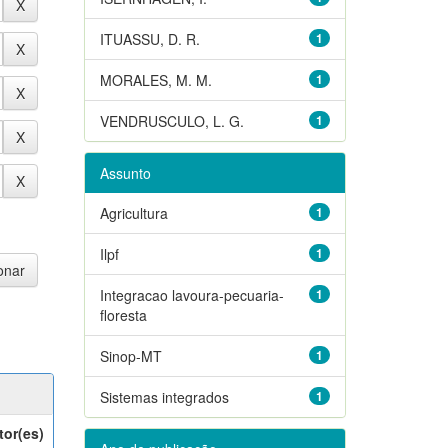
ITUASSU, D. R.
1
MORALES, M. M.
1
VENDRUSCULO, L. G.
1
Assunto
Agricultura
1
Ilpf
1
Integracao lavoura-pecuaria-
1
floresta
Sinop-MT
1
Sistemas integrados
1
tor(es)