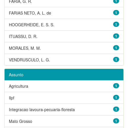
FARIA, G. R.
1
FARIAS NETO, A. L. de
1
HOOGERHEIDE, E. S. S.
1
ITUASSU, D. R.
1
MORALES, M. M.
1
VENDRUSCULO, L. G.
1
Assunto
Agricultura
1
Ilpf
1
Integracao lavoura-pecuaria-floresta
1
Mato Grosso
1