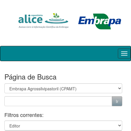
Skip
navigation
Página de Busca
Filtros correntes: