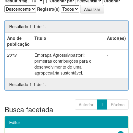
Result./Pág.
|
Ordenar por
Ordenar
Registro(s)
Resultado 1-1 de 1.
Ano de
Título
Autor(es)
publicação
2019
Embrapa Agrossilvipastoril:
-
primeiras contribuições para o
desenvolvimento de uma
agropecuária sustentável.
Resultado 1-1 de 1.
Anterior
1
Póximo
Busca facetada
Editor