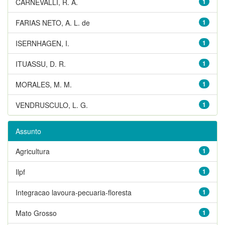
CARNEVALLI, R. A.
1
FARIAS NETO, A. L. de
1
ISERNHAGEN, I.
1
ITUASSU, D. R.
1
MORALES, M. M.
1
VENDRUSCULO, L. G.
1
Assunto
Agricultura
1
Ilpf
1
Integracao lavoura-pecuaria-floresta
1
Mato Grosso
1