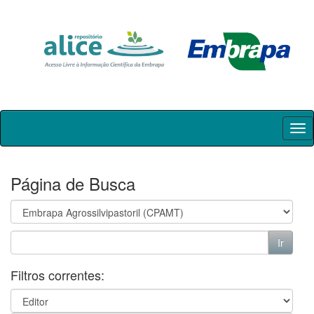
Skip
navigation
Página de Busca
Filtros correntes: