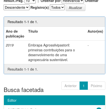
Result./Pág.
|
Ordenar por
Ordenar
Registro(s)
Resultado 1-1 de 1.
Ano de
Título
Autor(es)
publicação
2019
Embrapa Agrossilvipastoril:
-
primeiras contribuições para o
desenvolvimento de uma
agropecuária sustentável.
Resultado 1-1 de 1.
Anterior
1
Póximo
Busca facetada
Editor