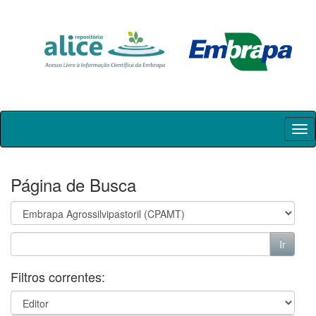
Skip
navigation
Página de Busca
Filtros correntes: