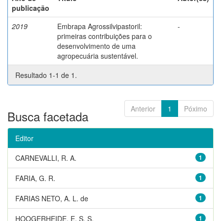
publicação
2019
Embrapa Agrossilvipastoril:
-
primeiras contribuições para o
desenvolvimento de uma
agropecuária sustentável.
Resultado 1-1 de 1.
Anterior
1
Póximo
Busca facetada
Editor
CARNEVALLI, R. A.
1
FARIA, G. R.
1
FARIAS NETO, A. L. de
1
HOOGERHEIDE, E. S. S.
1