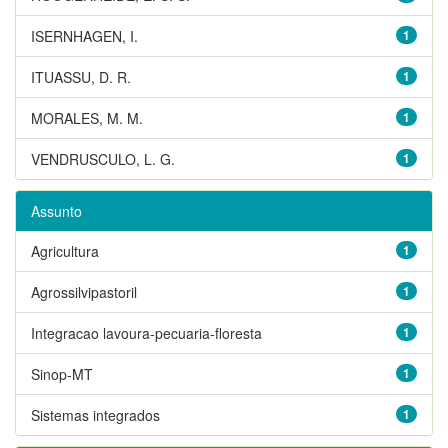
ISERNHAGEN, I.
1
ITUASSU, D. R.
1
MORALES, M. M.
1
VENDRUSCULO, L. G.
1
Assunto
Agricultura
1
Agrossilvipastoril
1
Integracao lavoura-pecuaria-floresta
1
Sinop-MT
1
Sistemas integrados
1