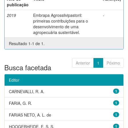
publicação
2019
Embrapa Agrossilvipastoril:
-
primeiras contribuições para o
desenvolvimento de uma
agropecuária sustentável.
Resultado 1-1 de 1.
Anterior
1
Póximo
Busca facetada
Editor
CARNEVALLI, R. A.
1
FARIA, G. R.
1
FARIAS NETO, A. L. de
1
HOOGERHEIDE, E. S. S.
1