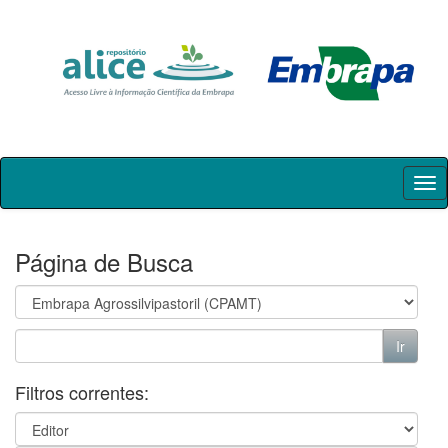
Skip
navigation
Página de Busca
Filtros correntes: