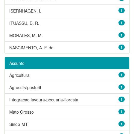
ISERNHAGEN, I.
1
ITUASSU, D. R.
1
MORALES, M. M.
1
NASCIMENTO, A. F. do
1
Assunto
Agricultura
1
Agrossilvipastoril
1
Integracao lavoura-pecuaria-floresta
1
Mato Grosso
1
Sinop-MT
1