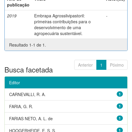
publicação
2019
Embrapa Agrossilvipastoril:
-
primeiras contribuições para o
desenvolvimento de uma
agropecuária sustentável.
Resultado 1-1 de 1.
Anterior
1
Póximo
Busca facetada
Editor
CARNEVALLI, R. A.
1
FARIA, G. R.
1
FARIAS NETO, A. L. de
1
HOOGERHEIDE, E. S. S.
1