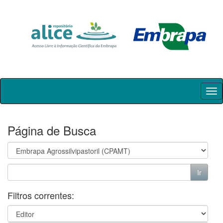
Skip
navigation
Página de Busca
Filtros correntes: