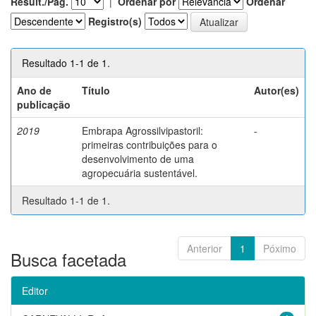
Result./Pág.
|
Ordenar por
Ordenar
Registro(s)
Resultado 1-1 de 1.
Ano de
Título
Autor(es)
publicação
2019
Embrapa Agrossilvipastoril:
-
primeiras contribuições para o
desenvolvimento de uma
agropecuária sustentável.
Resultado 1-1 de 1.
Anterior
1
Póximo
Busca facetada
Editor