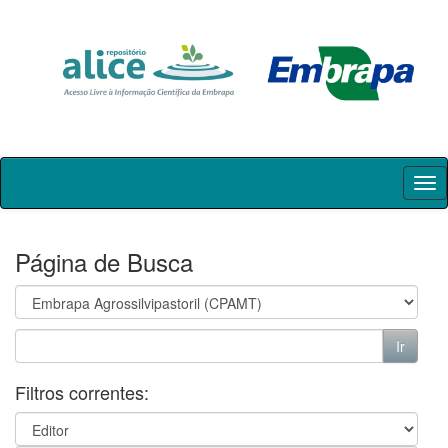
Skip
navigation
Página de Busca
Filtros correntes: