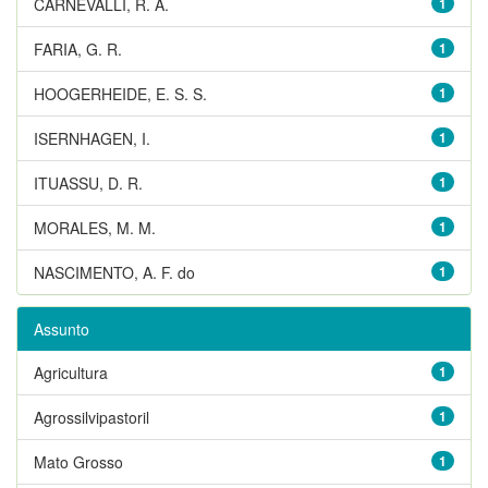
CARNEVALLI, R. A.
1
FARIA, G. R.
1
HOOGERHEIDE, E. S. S.
1
ISERNHAGEN, I.
1
ITUASSU, D. R.
1
MORALES, M. M.
1
NASCIMENTO, A. F. do
1
Assunto
Agricultura
1
Agrossilvipastoril
1
Mato Grosso
1