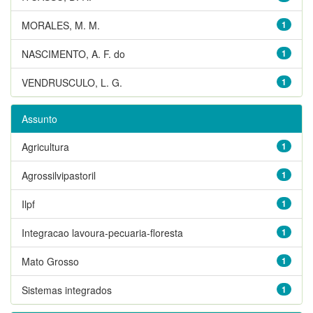
MORALES, M. M.
1
NASCIMENTO, A. F. do
1
VENDRUSCULO, L. G.
1
Assunto
Agricultura
1
Agrossilvipastoril
1
Ilpf
1
Integracao lavoura-pecuaria-floresta
1
Mato Grosso
1
Sistemas integrados
1