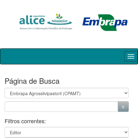
Skip
navigation
Página de Busca
Filtros correntes: