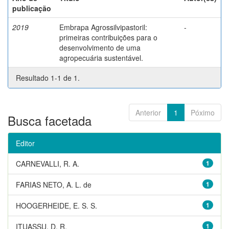
publicação
2019
Embrapa Agrossilvipastoril:
-
primeiras contribuições para o
desenvolvimento de uma
agropecuária sustentável.
Resultado 1-1 de 1.
Anterior
1
Póximo
Busca facetada
Editor
CARNEVALLI, R. A.
1
FARIAS NETO, A. L. de
1
HOOGERHEIDE, E. S. S.
1
ITUASSU, D. R.
1