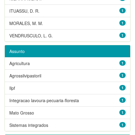
ITUASSU, D. R.
1
MORALES, M. M.
1
VENDRUSCULO, L. G.
1
Assunto
Agricultura
1
Agrossilvipastoril
1
Ilpf
1
Integracao lavoura-pecuaria-floresta
1
Mato Grosso
1
Sistemas integrados
1