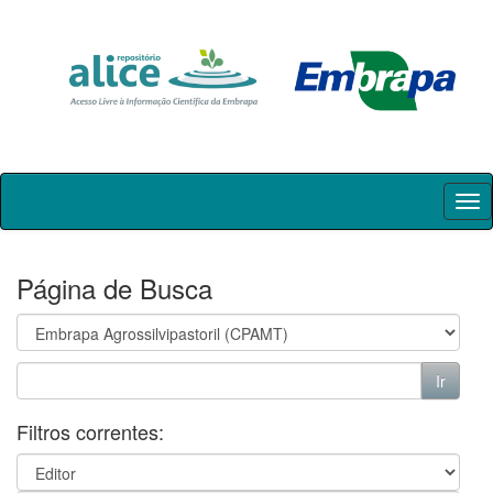
Skip
navigation
Página de Busca
Filtros correntes: