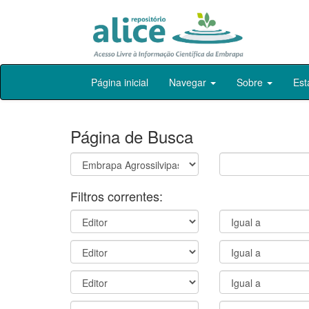
Skip
Página inicial
Navegar
Sobre
Est
navigation
Página de Busca
Filtros correntes: