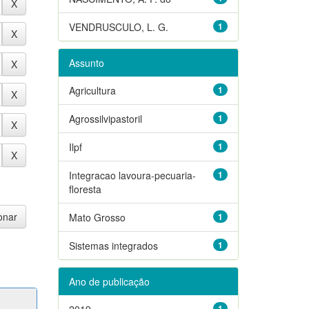
VENDRUSCULO, L. G.
1
Assunto
Agricultura
1
Agrossilvipastoril
1
Ilpf
1
Integracao lavoura-pecuaria-
1
floresta
Mato Grosso
1
Sistemas integrados
1
Ano de publicação
2019
1