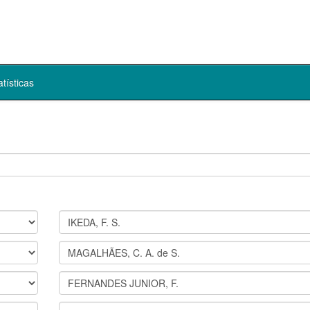
atísticas