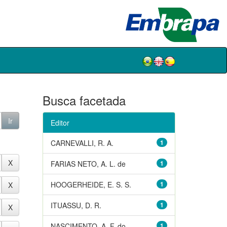
Busca facetada
Editor
CARNEVALLI, R. A.
1
FARIAS NETO, A. L. de
1
HOOGERHEIDE, E. S. S.
1
ITUASSU, D. R.
1
NASCIMENTO, A. F. do
1