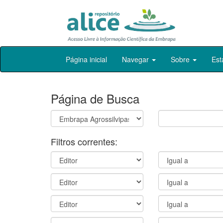
Skip
Página inicial
Navegar
Sobre
Est
navigation
Página de Busca
Filtros correntes: