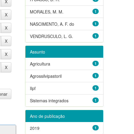
MORALES, M. M.
1
NASCIMENTO, A. F. do
1
VENDRUSCULO, L. G.
1
Assunto
Agricultura
1
Agrossilvipastoril
1
Ilpf
1
Sistemas integrados
1
Ano de publicação
2019
1