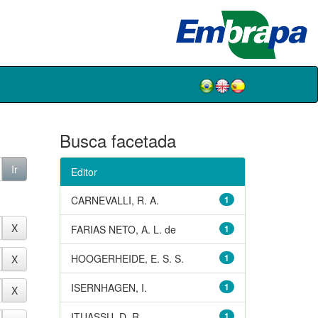
Busca facetada
Editor
CARNEVALLI, R. A.
1
FARIAS NETO, A. L. de
1
HOOGERHEIDE, E. S. S.
1
ISERNHAGEN, I.
1
ITUASSU, D. R.
1