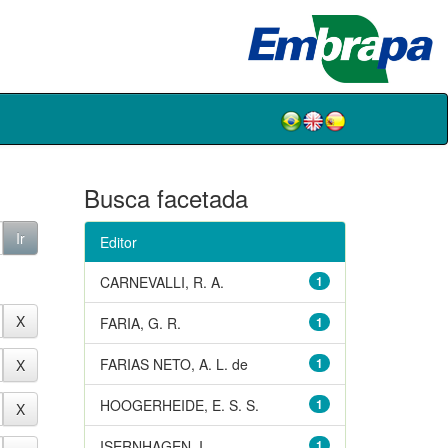
Busca facetada
Editor
CARNEVALLI, R. A.
1
FARIA, G. R.
1
FARIAS NETO, A. L. de
1
HOOGERHEIDE, E. S. S.
1
ISERNHAGEN, I.
1