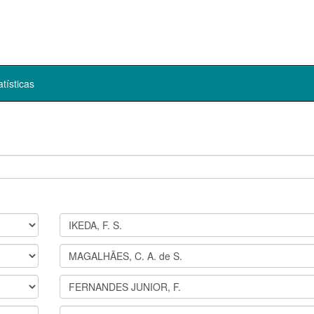
atísticas