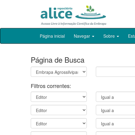
Skip
Página inicial
Navegar
Sobre
Est
navigation
Página de Busca
Filtros correntes: