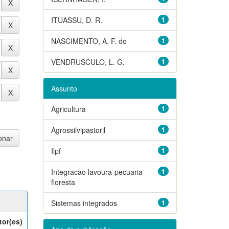
ITUASSU, D. R.
1
NASCIMENTO, A. F. do
1
VENDRUSCULO, L. G.
1
Assunto
Agricultura
1
Agrossilvipastoril
1
Ilpf
1
Integracao lavoura-pecuaria-
1
floresta
Sistemas integrados
1
tor(es)