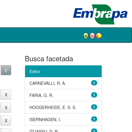
Busca facetada
Editor
CARNEVALLI, R. A.
1
FARIA, G. R.
1
HOOGERHEIDE, E. S. S.
1
ISERNHAGEN, I.
1
ITUASSU, D. R.
1