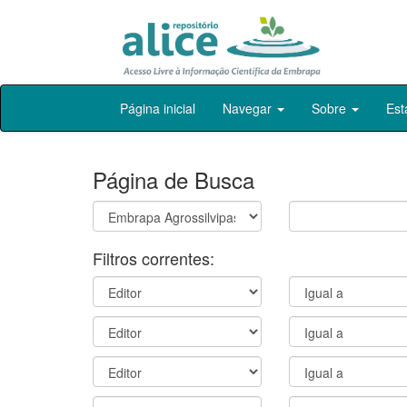
Skip
Página inicial
Navegar
Sobre
Est
navigation
Página de Busca
Filtros correntes: