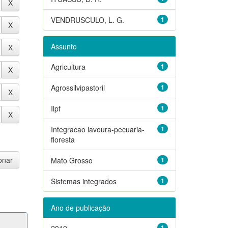
VENDRUSCULO, L. G.
1
Assunto
Agricultura
1
Agrossilvipastoril
1
Ilpf
1
Integracao lavoura-pecuaria-
1
floresta
Mato Grosso
1
Sistemas integrados
1
Ano de publicação
2019
1