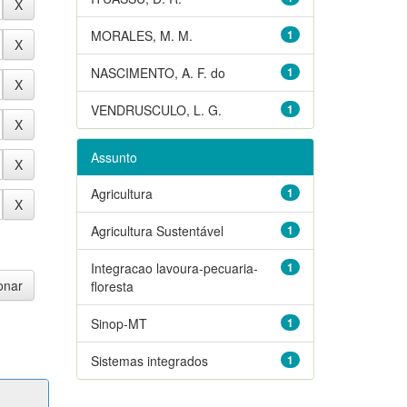
MORALES, M. M.
1
NASCIMENTO, A. F. do
1
VENDRUSCULO, L. G.
1
Assunto
Agricultura
1
Agricultura Sustentável
1
Integracao lavoura-pecuaria-
1
floresta
Sinop-MT
1
Sistemas integrados
1