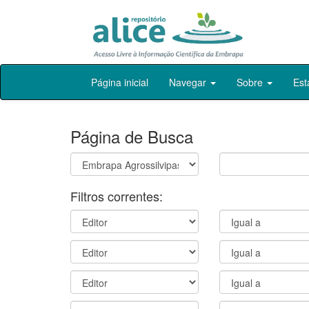
Skip
Página inicial
Navegar
Sobre
Est
navigation
Página de Busca
Filtros correntes: