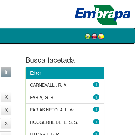
Busca facetada
Editor
CARNEVALLI, R. A.
1
FARIA, G. R.
1
FARIAS NETO, A. L. de
1
HOOGERHEIDE, E. S. S.
1
ITUASSU, D. R.
1