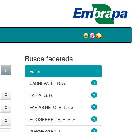
Busca facetada
Editor
CARNEVALLI, R. A.
1
FARIA, G. R.
1
FARIAS NETO, A. L. de
1
HOOGERHEIDE, E. S. S.
1
ISERNHAGEN, I.
1