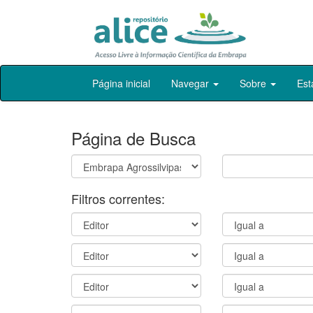
Skip
Página inicial
Navegar
Sobre
Est
navigation
Página de Busca
Filtros correntes: