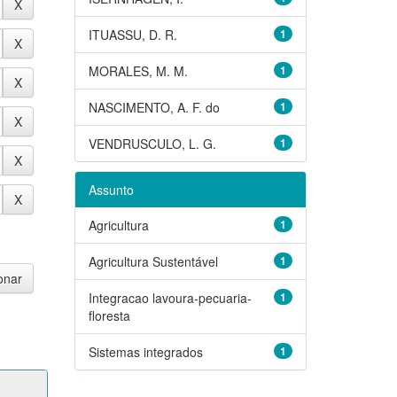
ITUASSU, D. R.
1
MORALES, M. M.
1
NASCIMENTO, A. F. do
1
VENDRUSCULO, L. G.
1
Assunto
Agricultura
1
Agricultura Sustentável
1
Integracao lavoura-pecuaria-
1
floresta
Sistemas integrados
1