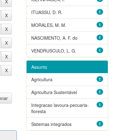
ITUASSU, D. R.
1
MORALES, M. M.
1
NASCIMENTO, A. F. do
1
VENDRUSCULO, L. G.
1
Assunto
Agricultura
1
Agricultura Sustentável
1
Integracao lavoura-pecuaria-
1
floresta
Sistemas integrados
1