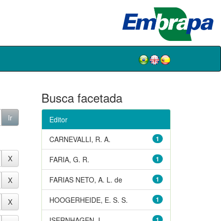
Busca facetada
Editor
CARNEVALLI, R. A.
1
FARIA, G. R.
1
FARIAS NETO, A. L. de
1
HOOGERHEIDE, E. S. S.
1
ISERNHAGEN, I.
1