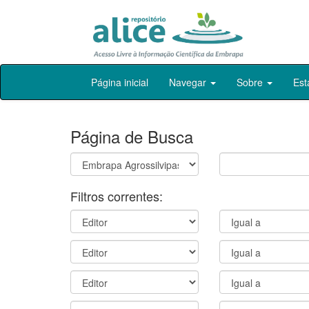
Skip
Página inicial
Navegar
Sobre
Est
navigation
Página de Busca
Filtros correntes: