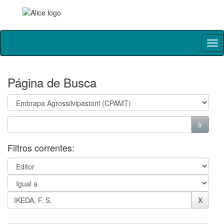
Skip
navigation
Página de Busca
Filtros correntes: