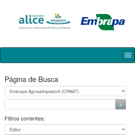
Skip
navigation
Página de Busca
Filtros correntes: