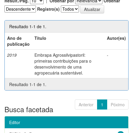
Result./Pág.
|
Ordenar por
Ordenar
Registro(s)
Resultado 1-1 de 1.
Ano de
Título
Autor(es)
publicação
2019
Embrapa Agrossilvipastoril:
-
primeiras contribuições para o
desenvolvimento de uma
agropecuária sustentável.
Resultado 1-1 de 1.
Anterior
1
Póximo
Busca facetada
Editor