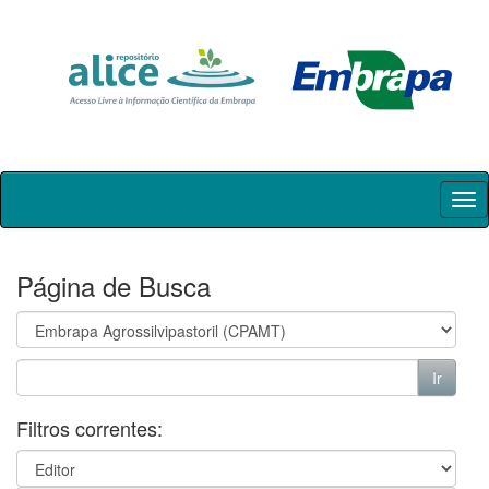
Skip
navigation
Página de Busca
Filtros correntes: