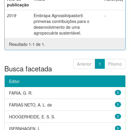
publicação
2019
Embrapa Agrossilvipastoril:
-
primeiras contribuições para o
desenvolvimento de uma
agropecuária sustentável.
Resultado 1-1 de 1.
Anterior
1
Póximo
Busca facetada
Editor
FARIA, G. R.
1
FARIAS NETO, A. L. de
1
HOOGERHEIDE, E. S. S.
1
ISERNHAGEN, I.
1