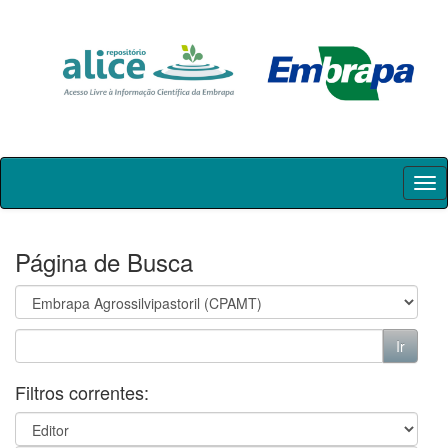
Skip
navigation
Página de Busca
Filtros correntes: