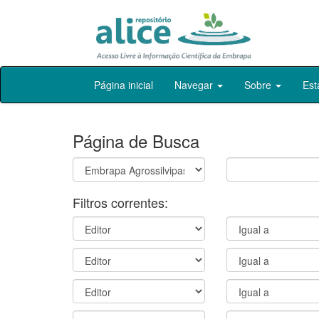
Skip
Página inicial
Navegar
Sobre
Est
navigation
Página de Busca
Filtros correntes: