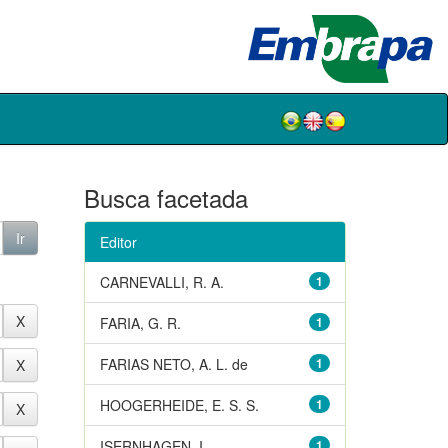
Busca facetada
Editor
CARNEVALLI, R. A.
1
FARIA, G. R.
1
FARIAS NETO, A. L. de
1
HOOGERHEIDE, E. S. S.
1
ISERNHAGEN, I.
1