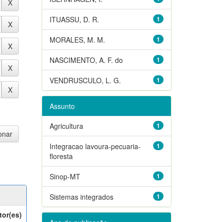
ITUASSU, D. R.
1
MORALES, M. M.
1
NASCIMENTO, A. F. do
1
VENDRUSCULO, L. G.
1
Assunto
Agricultura
1
Integracao lavoura-pecuaria-
1
floresta
Sinop-MT
1
Sistemas integrados
1
tor(es)