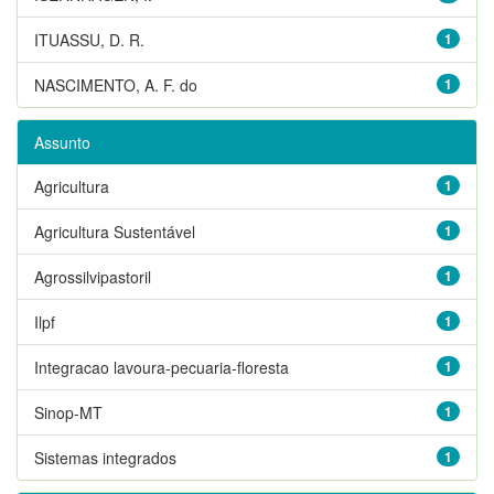
ITUASSU, D. R.
1
NASCIMENTO, A. F. do
1
Assunto
Agricultura
1
Agricultura Sustentável
1
Agrossilvipastoril
1
Ilpf
1
Integracao lavoura-pecuaria-floresta
1
Sinop-MT
1
Sistemas integrados
1