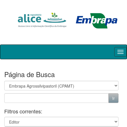
Skip
navigation
Página de Busca
Filtros correntes: