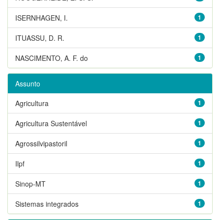
ISERNHAGEN, I.
1
ITUASSU, D. R.
1
NASCIMENTO, A. F. do
1
Assunto
Agricultura
1
Agricultura Sustentável
1
Agrossilvipastoril
1
Ilpf
1
Sinop-MT
1
Sistemas integrados
1