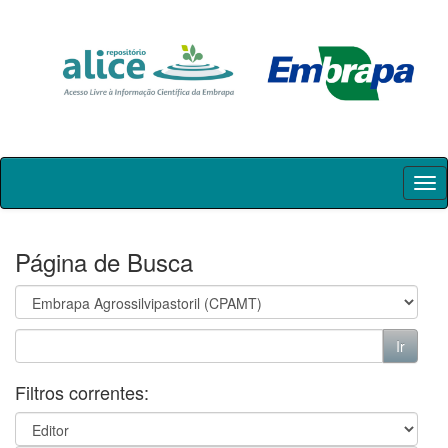
Skip
navigation
Página de Busca
Filtros correntes: