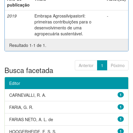
publicação
2019
Embrapa Agrossilvipastoril:
-
primeiras contribuições para o
desenvolvimento de uma
agropecuária sustentável.
Resultado 1-1 de 1.
Anterior
1
Póximo
Busca facetada
Editor
CARNEVALLI, R. A.
1
FARIA, G. R.
1
FARIAS NETO, A. L. de
1
HOOGERHEIDE, E. S. S.
1