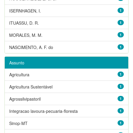
ISERNHAGEN, I.
1
ITUASSU, D. R.
1
MORALES, M. M.
1
NASCIMENTO, A. F. do
1
Assunto
Agricultura
1
Agricultura Sustentável
1
Agrossilvipastoril
1
Integracao lavoura-pecuaria-floresta
1
Sinop-MT
1