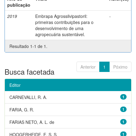
publicação
2019
Embrapa Agrossilvipastoril:
-
primeiras contribuições para o
desenvolvimento de uma
agropecuária sustentável.
Resultado 1-1 de 1.
Anterior
1
Póximo
Busca facetada
Editor
CARNEVALLI, R. A.
1
FARIA, G. R.
1
FARIAS NETO, A. L. de
1
HOOGERHEIDE, E. S. S.
1