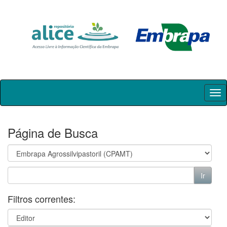
Skip
navigation
Página de Busca
Filtros correntes: