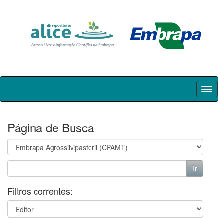
Skip
navigation
Página de Busca
Filtros correntes: