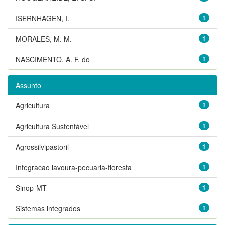
ISERNHAGEN, I.
1
MORALES, M. M.
1
NASCIMENTO, A. F. do
1
Assunto
Agricultura
1
Agricultura Sustentável
1
Agrossilvipastoril
1
Integracao lavoura-pecuaria-floresta
1
Sinop-MT
1
Sistemas integrados
1