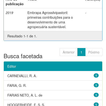
publicação
2019
Embrapa Agrossilvipastoril:
-
primeiras contribuições para o
desenvolvimento de uma
agropecuária sustentável.
Resultado 1-1 de 1.
Anterior
1
Póximo
Busca facetada
Editor
CARNEVALLI, R. A.
1
FARIA, G. R.
1
FARIAS NETO, A. L. de
1
HOOGERHEIDE, E. S. S.
1