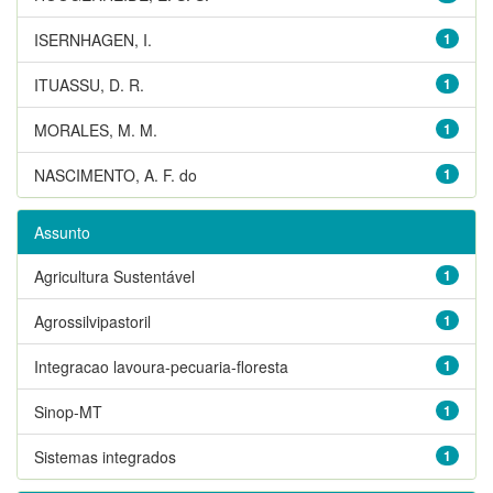
ISERNHAGEN, I.
1
ITUASSU, D. R.
1
MORALES, M. M.
1
NASCIMENTO, A. F. do
1
Assunto
Agricultura Sustentável
1
Agrossilvipastoril
1
Integracao lavoura-pecuaria-floresta
1
Sinop-MT
1
Sistemas integrados
1