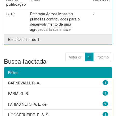
publicação
2019
Embrapa Agrossilvipastoril:
-
primeiras contribuições para o
desenvolvimento de uma
agropecuária sustentável.
Resultado 1-1 de 1.
Anterior
1
Póximo
Busca facetada
Editor
CARNEVALLI, R. A.
1
FARIA, G. R.
1
FARIAS NETO, A. L. de
1
HOOGERHEIDE, E. S. S.
1