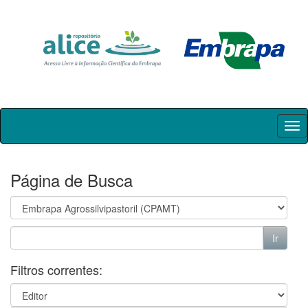
Skip
navigation
Página de Busca
Filtros correntes: