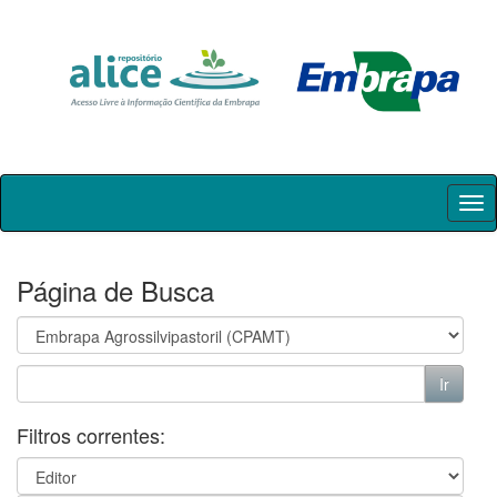
Skip
navigation
Página de Busca
Filtros correntes: