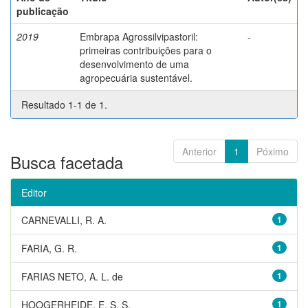
publicação
2019
Embrapa Agrossilvipastoril:
-
primeiras contribuições para o
desenvolvimento de uma
agropecuária sustentável.
Resultado 1-1 de 1.
Anterior
1
Póximo
Busca facetada
Editor
CARNEVALLI, R. A.
1
FARIA, G. R.
1
FARIAS NETO, A. L. de
1
HOOGERHEIDE, E. S. S.
1