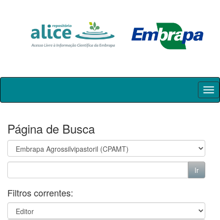
Skip
navigation
Página de Busca
Filtros correntes: