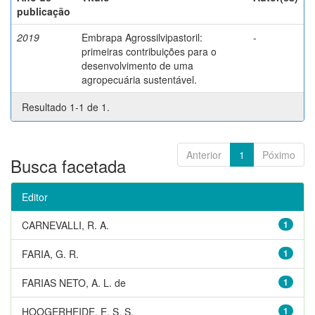
publicação
2019
Embrapa Agrossilvipastoril:
-
primeiras contribuições para o
desenvolvimento de uma
agropecuária sustentável.
Resultado 1-1 de 1.
Anterior
1
Póximo
Busca facetada
Editor
CARNEVALLI, R. A.
1
FARIA, G. R.
1
FARIAS NETO, A. L. de
1
HOOGERHEIDE, E. S. S.
1