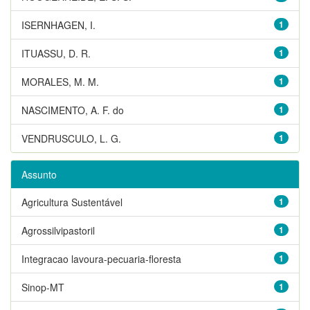
ISERNHAGEN, I.
1
ITUASSU, D. R.
1
MORALES, M. M.
1
NASCIMENTO, A. F. do
1
VENDRUSCULO, L. G.
1
Assunto
Agricultura Sustentável
1
Agrossilvipastoril
1
Integracao lavoura-pecuaria-floresta
1
Sinop-MT
1